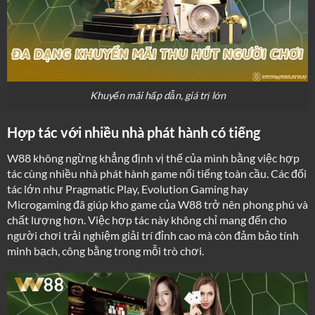
Khuyến mãi hấp dẫn, giá trị lớn
Hợp tác với nhiều nhà phát hành có tiếng
W88 không ngừng khẳng định vị thế của mình bằng việc hợp
tác cùng nhiều nhà phát hành game nổi tiếng toàn cầu. Các đối
tác lớn như Pragmatic Play, Evolution Gaming hay
Microgaming đã giúp kho game của W88 trở nên phong phú và
chất lượng hơn. Việc hợp tác này không chỉ mang đến cho
người chơi trải nghiệm giải trí đỉnh cao mà còn đảm bảo tính
minh bạch, công bằng trong mỗi trò chơi.