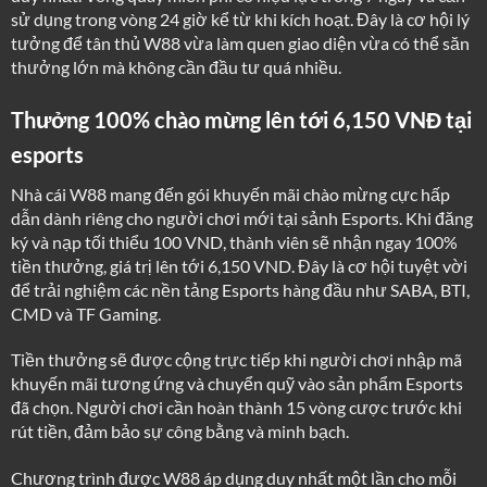
sử dụng trong vòng 24 giờ kể từ khi kích hoạt. Đây là cơ hội lý
tưởng để tân thủ W88 vừa làm quen giao diện vừa có thể săn
thưởng lớn mà không cần đầu tư quá nhiều.
Thưởng 100% chào mừng lên tới 6,150 VNĐ tại
esports
Nhà cái W88 mang đến gói khuyến mãi chào mừng cực hấp
dẫn dành riêng cho người chơi mới tại sảnh Esports. Khi đăng
ký và nạp tối thiểu 100 VND, thành viên sẽ nhận ngay 100%
tiền thưởng, giá trị lên tới 6,150 VND. Đây là cơ hội tuyệt vời
để trải nghiệm các nền tảng Esports hàng đầu như SABA, BTI,
CMD và TF Gaming.
Tiền thưởng sẽ được cộng trực tiếp khi người chơi nhập mã
khuyến mãi tương ứng và chuyển quỹ vào sản phẩm Esports
đã chọn. Người chơi cần hoàn thành 15 vòng cược trước khi
rút tiền, đảm bảo sự công bằng và minh bạch.
Chương trình được W88 áp dụng duy nhất một lần cho mỗi