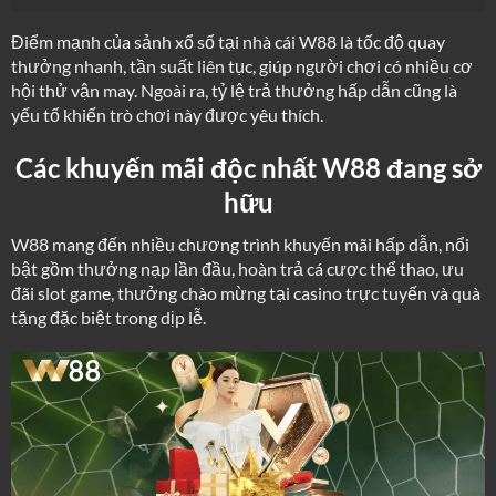
Điểm mạnh của sảnh xổ số tại nhà cái W88 là tốc độ quay
thưởng nhanh, tần suất liên tục, giúp người chơi có nhiều cơ
hội thử vận may. Ngoài ra, tỷ lệ trả thưởng hấp dẫn cũng là
yếu tố khiến trò chơi này được yêu thích.
Các khuyến mãi độc nhất W88 đang sở
hữu
W88 mang đến nhiều chương trình khuyến mãi hấp dẫn, nổi
bật gồm thưởng nạp lần đầu, hoàn trả cá cược thể thao, ưu
đãi slot game, thưởng chào mừng tại casino trực tuyến và quà
tặng đặc biệt trong dịp lễ.