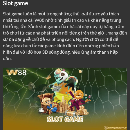
Slot game
Slot game luôn là một trong những thể loại được yêu thích
nhất tại nhà cái W88 nhờ tính giải trí cao và khả năng trúng
thưởng lớn. Sảnh slot game của nhà cái này quy tụ hàng trăm
trò chơi từ các nhà phát triển nổi tiếng trên thế giới, mang đến
sự đa dạng về chủ đề và phong cách. Người chơi có thể dễ
dàng lựa chọn từ các game kinh điển đến những phiên bản
hiện đại với đồ họa 3D sống động, hiệu ứng âm thanh hấp
dẫn.