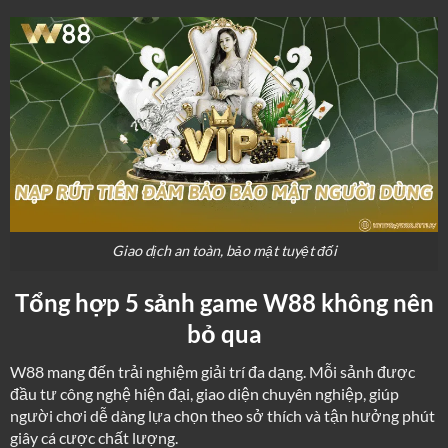
Giao dịch an toàn, bảo mật tuyệt đối
Tổng hợp 5 sảnh game W88 không nên
bỏ qua
W88 mang đến trải nghiệm giải trí đa dạng. Mỗi sảnh được
đầu tư công nghệ hiện đại, giao diện chuyên nghiệp, giúp
người chơi dễ dàng lựa chọn theo sở thích và tận hưởng phút
giây cá cược chất lượng.