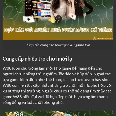
Hợp tác cùng các thương hiệu game lớn
Cung cấp nhiều trò chơi mới lạ
W88 luôn chú trọng làm mới kho game để mang đến cho
người chơi những trải nghiệm độc đáo và hấp dẫn. Ngoài các
tựa game kinh điển như thể thao, casino trực tuyến hay slot,
W88 còn liên tục cập nhật những trò chơi mới lạ, phù hợp với
xu hướng thị trường. Người chơi có thể dễ dàng tìm thấy các
game W88 hiện đại với đồ họa đẹp mắt, hiệu ứng âm thanh
sống động và luật chơi phong phú.