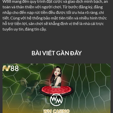
W88 mang đến quy trình đặt cược và giao dịch minh bạch, an
toàn và thân thiện với người chơi. Từ bước đăng ký, đăng
nhập cho đến nạp rút tiền đều được tối ưu hóa rõ ràng, chi
tiết. Cùng với hệ thống bảo mật tiên tiến và nhiều hình thức
hỗ trợ tiện lợi, sân chơi sẽ khẳng định vị thế là nhà cái trực
tuyến uy tín, đáng tin cậy.
BÀI VIẾT GẦN ĐÂY