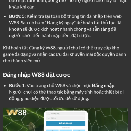
bảo mật tài khoản, đồng thời hỗ trợ người chơi lấy lại mật
khẩu khi cần.
Bước 5:
Kiểm tra lại toàn bộ thông tin đã nhập trên web
W88. Sau đó bấm “Đăng ký ngay” để hoàn tất thủ tục. Tài
khoản sẽ được kích hoạt nhanh chóng và sẵn sàng để
người chơi tiến hành nạp tiền, đặt cược.
Khi hoàn tất đăng ký W88, người chơi có thể truy cập kho
game đa dạng và nhận các ưu đãi khuyến mãi độc quyền dành
cho thành viên mới.
Đăng nhập W88 đặt cược
Bước 1:
Vào trang chủ W88 và chọn mục
Đăng nhập
.
Người chơi có thể thao tác bằng máy tính hoặc thiết bị di
động, giao diện được tối ưu dễ sử dụng.