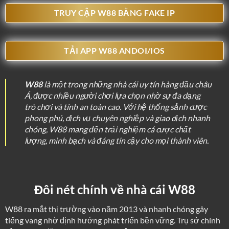
TRUY CẬP W88 BẰNG FAKE IP
TẢI APP W88 ANDOI/IOS
W88
là một trong những nhà cái uy tín hàng đầu châu
Á, được nhiều người chơi lựa chọn nhờ sự đa dạng
trò chơi và tính an toàn cao. Với hệ thống sảnh cược
phong phú, dịch vụ chuyên nghiệp và giao dịch nhanh
chóng, W88 mang đến trải nghiệm cá cược chất
lượng, minh bạch và đáng tin cậy cho mọi thành viên.
Đôi nét chính về nhà cái W88
W88 ra mắt thị trường vào năm 2013 và nhanh chóng gây
tiếng vang nhờ định hướng phát triển bền vững. Trụ sở chính