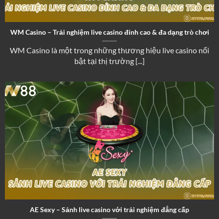
WM Casino – Trải nghiệm live casino đỉnh cao & đa dạng trò chơi
WM Casino là một trong những thương hiệu live casino nổi
bật tại thị trường [...]
AE Sexy – Sảnh live casino với trải nghiệm đẳng cấp