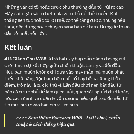
Những ván có tố hoặc cược phụ thường dẫn tới rủi ro cao.
Hãy đặt ngân sách chơi, chia vốn nhỏ để thử trước. Khi
thắng liên tục hoặc có lợi thế, có thể tăng cược, nhưng nếu
thua, nên dừng hoặc chuyển sang bàn dễ hơn. Đừng để tham
dẫn tới mất vốn lớn.
Kết luận
4 lá Giành Chủ W88
là trò bài đầy hấp dẫn dành cho người
chơi thích sự kết hợp giữa chiến thuật, tâm lý và đối đầu.
Nếu bạn muốn không chỉ dựa vào may mắn mà muốn phát
triển khả năng đọc bài, chọn chủ, tố hay bỏ bài đúng thời
điểm, trò này là cực kì thú vị. Lần đầu chơi nên bắt đầu từ
bàn có cược nhỏ để làm quen luật, quan sát người chơi khác,
học cách đánh và quản lý vốn
casino
hiệu quả, sau đó nếu tự
tin mới bước vào bàn cược lớn hơn.
>>>> Xem thêm:
Baccarat W88 – Luật chơi, chiến
thuật & cách thắng hiệu quả