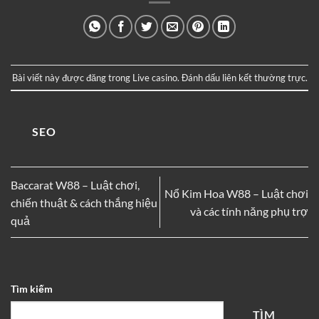
Bài viết này được đăng trong
Live casino
. Đánh dấu
liên kết thường trực
.
SEO
Baccarat W88 – Luật chơi,
Nổ Kim Hoa W88 – Luật chơi
chiến thuật & cách thắng hiệu
và các tính năng phụ trợ
quả
Tìm kiếm
TÌM