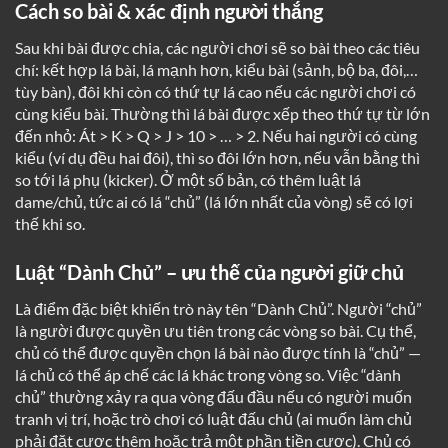
Cách so bài & xác định người thắng
Sau khi bài được chia, các người chơi sẽ so bài theo các tiêu
chí: kết hợp lá bài, lá mạnh hơn, kiểu bài (sảnh, bộ ba, đôi,…
tùy bàn), đôi khi còn có thứ tự lá cao nếu các người chơi có
cùng kiểu bài. Thường thì lá bài được xếp theo thứ tự từ lớn
đến nhỏ: Át > K > Q > J > 10 > … > 2. Nếu hai người có cùng
kiểu (ví dụ đều hai đôi), thì so đôi lớn hơn, nếu vẫn bằng thì
so tới lá phụ (kicker). Ở một số bản, có thêm luật lá
dame/chủ, tức ai có lá “chủ” (lá lớn nhất của vòng) sẽ có lợi
thế khi so.
Luật “Dành Chủ” – ưu thế của người giữ chủ
Là điểm đặc biệt khiến trò này tên “Dành Chủ”. Người “chủ”
là người được quyền ưu tiên trong các vòng so bài. Cụ thể,
chủ có thể được quyền chọn lá bài nào được tính là “chủ” —
lá chủ có thể áp chế các lá khác trong vòng so. Việc “dành
chủ” thường xảy ra qua vòng đấu đầu nếu có người muốn
tranh vị trí, hoặc trò chơi có luật đấu chủ (ai muốn làm chủ
phải đặt cược thêm hoặc trả một phần tiền cược). Chủ có