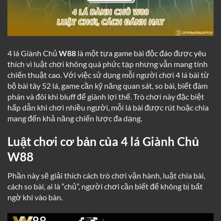
4 lá Giành Chủ
W88
là một tựa game bài độc đáo được yêu
thích vì luật chơi không quá phức tạp nhưng vẫn mang tính
chiến thuật cao. Với việc sử dụng mỗi người chơi 4 lá bài từ
bộ bài tây 52 lá, game cần kỹ năng quan sát, so bài, biết đàm
phán và đôi khi bluff để giành lợi thế. Trò chơi này đặc biệt
hấp dẫn khi chơi nhiều người, mỗi lá bài được rút hoặc chia
mang đến khả năng chiến lược đa dạng.
Luật chơi cơ bản của 4 lá Giành Chủ
W88
Phần này sẽ giải thích cách trò chơi vận hành, luật chia bài,
cách so bài, ai là “chủ”, người chơi cần biết để không bị bất
ngờ khi vào bàn.