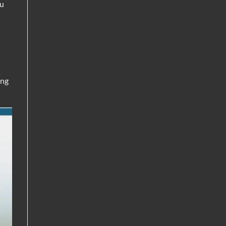
ẩu
ong