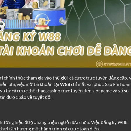
 chính thức tham gia vào thế giới cá cược trực tuyến đẳng cấp. 
iễn phí, việc mở tài khoản tại
W88
chỉ mất vài phút. Sau khi hoàn
 vụ từ cá cược thể thao, casino trực tuyến đến slot game và xổ số.
in được bảo vệ tuyệt đối.
hương hiệu được hàng triệu người lựa chọn. Việc đăng ký W88
i chơi tận hưởng một hành trình cá cược toàn diện.