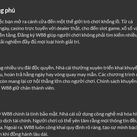
ng phú
c bạn mở ra cánh cửa đến một thế giới trò chơi khổng lồ. Từ cá
gày, casino trực tuyến với dealer thật, cho đến slot game, xổ số v
nền tảng. Đăng ký W88 giúp người chơi không phải tìm kiếm nhiề
ải nghiệm đầy đủ mọi loại hình giải trí.
 nhiều ưu đãi độc quyền. Nhà cái thường xuyên triển khai khuy
u, hoàn trả hằng ngày hay vòng quay may mắn. Các chương trình 
 còn mang lại cơ hội thắng lớn cho người chơi. Chính sách khuyến
p W88 giữ chân thành viên.
ký W88 chính là tính bảo mật. Nhà cái sử dụng công nghệ mã hóa h
o dịch tài chính. Người chơi có thể yên tâm rằng mọi thông tin đề
ba. Ngoài ra, W88 luôn công khai quy định rõ ràng, tạo sự minh bạ
 khi đồng hành lâu dài.