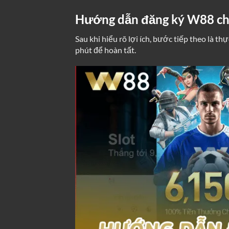
Hướng dẫn đăng ký W88 chi
Sau khi hiểu rõ lợi ích, bước tiếp theo là th
phút để hoàn tất.