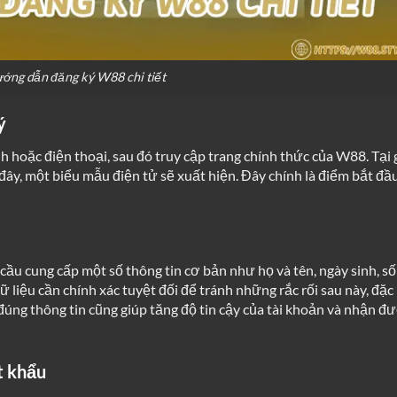
ớng dẫn đăng ký W88 chi tiết
ý
 hoặc điện thoại, sau đó truy cập trang chính thức của W88. Tại 
đây, một biểu mẫu điện tử sẽ xuất hiện. Đây chính là điểm bắt đầ
ầu cung cấp một số thông tin cơ bản như họ và tên, ngày sinh, số
 dữ liệu cần chính xác tuyệt đối để tránh những rắc rối sau này, đặc
n đúng thông tin cũng giúp tăng độ tin cậy của tài khoản và nhận đ
t khẩu