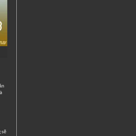
ăn
và
 sẽ