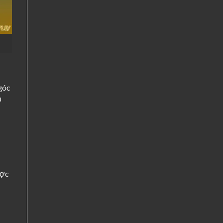
góc
u
ược