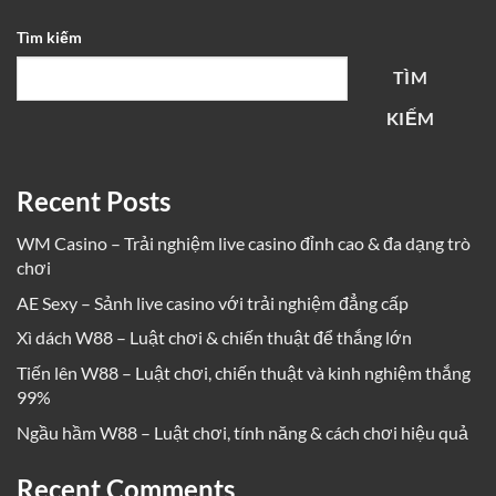
Tìm kiếm
TÌM
KIẾM
Recent Posts
WM Casino – Trải nghiệm live casino đỉnh cao & đa dạng trò
chơi
AE Sexy – Sảnh live casino với trải nghiệm đẳng cấp
Xì dách W88 – Luật chơi & chiến thuật để thắng lớn
Tiến lên W88 – Luật chơi, chiến thuật và kinh nghiệm thắng
99%
Ngầu hầm W88 – Luật chơi, tính năng & cách chơi hiệu quả
Recent Comments