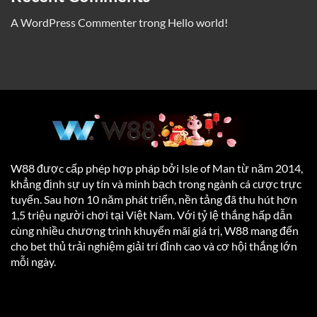
A WordPress Commenter
trong
Hello world!
W88 được cấp phép hợp pháp bởi Isle of Man từ năm 2014,
khẳng định sự uy tín và minh bạch trong ngành cá cược trực
tuyến. Sau hơn 10 năm phát triển, nền tảng đã thu hút hơn
1,5 triệu người chơi tại Việt Nam. Với tỷ lệ thắng hấp dẫn
cùng nhiều chương trình khuyến mãi giá trị, W88 mang đến
cho bet thủ trải nghiệm giải trí đỉnh cao và cơ hội thắng lớn
mỗi ngày.