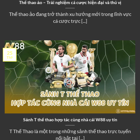
Thể thao ảo – Trải nghiệm cá cược hiện đại và thú vị
Thể thao ảo đang trở thành xu hướng mới trong lĩnh vực
cá cược trực [...]
25
Th9
Sảnh T thể thao hợp tác cùng nhà cái W88 uy tín
T Thể Thao là một trong những sảnh thể thao trực tuyến
nổi bật tại [...]