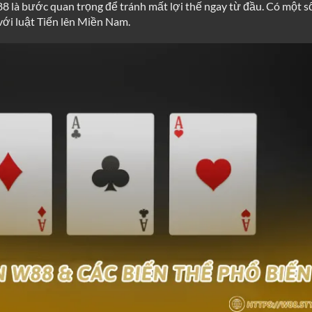
88 là bước quan trọng để tránh mất lợi thế ngay từ đầu. Có một s
với luật Tiến lên Miền Nam.