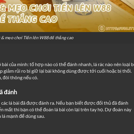
 & mẹo chơi Tiến lên W88 để thắng cao
 bài của mình: tổ hợp nào có thể đánh nhanh, lá rác nào nên loại 
úp giảm rủi ro bị giữ lại bài không dùng được tới cuối hoặc bị thối.
, đôi thông nếu có.
đã đánh
các lá bài đã được đánh ra. Nếu bạn biết được đối thủ đã đánh
ến mất thì bạn có thể đoán lá bài còn lại trên tay họ. Dự đoán này
m lá mạnh để dùng sau.