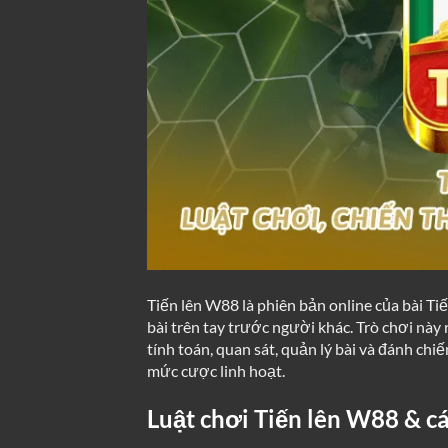
Tiến lên W88 là phiên bản online của bài Tiế
bài trên tay trước người khác. Trò chơi này 
tính toán, quan sát, quản lý bài và đánh chi
mức cược linh hoạt.
Luật chơi Tiến lên W88 & cá