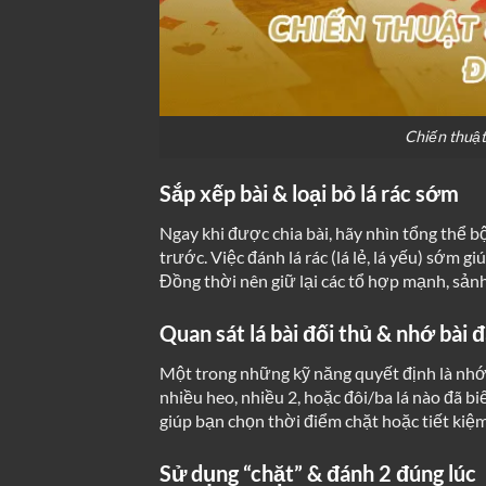
Chiến thuật
Sắp xếp bài & loại bỏ lá rác sớm
Ngay khi được chia bài, hãy nhìn tổng thể bộ
trước. Việc đánh lá rác (lá lẻ, lá yếu) sớm gi
Đồng thời nên giữ lại các tổ hợp mạnh, sảnh
Quan sát lá bài đối thủ & nhớ bài 
Một trong những kỹ năng quyết định là nhớ 
nhiều heo, nhiều 2, hoặc đôi/ba lá nào đã bi
giúp bạn chọn thời điểm chặt hoặc tiết kiệ
Sử dụng “chặt” & đánh 2 đúng lúc