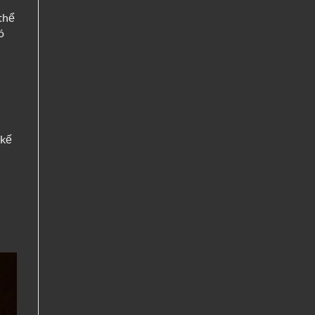
 thể
ó
 kế