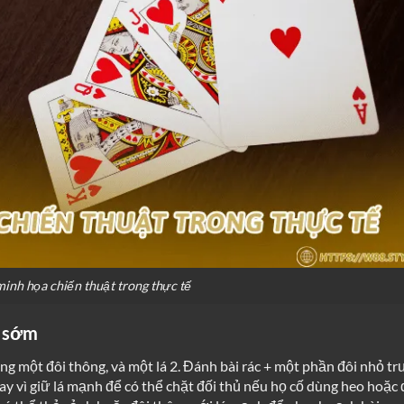
minh họa chiến thuật trong thực tế
g sớm
ng một đôi thông, và một lá 2. Đánh bài rác + một phần đôi nhỏ t
ay vì giữ lá mạnh để có thể chặt đối thủ nếu họ cố dùng heo hoặc