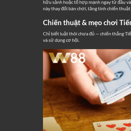
hữu sảnh hoặc tổ hợp mạnh ngay từ đầu và 
này thay đổi bàn chơi, tăng tính chiến thuật
Chiến thuật & mẹo chơi Tiế
Chỉ biết luật thôi chưa đủ — chiến thắng Ti
và sử dụng cơ hội.