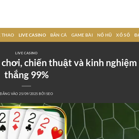
 THAO
LIVE CASINO
BẮN CÁ
GAME BÀI
NỔ HŨ
XỔ SỐ
ĐẠ
LIVE CASINO
 chơi, chiến thuật và kinh nghiệm
thắng 99%
ĐĂNG VÀO
25/09/2025
BỞI
SEO