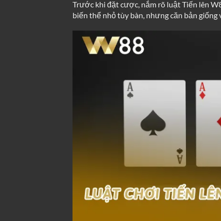
Trước khi đặt cược, nắm rõ luật Tiến lên W
biến thể nhỏ tùy bàn, nhưng căn bản giống 