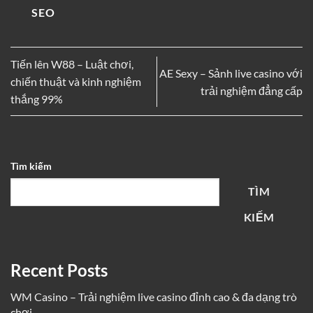
SEO
Tiến lên W88 – Luật chơi,
AE Sexy – Sảnh live casino với
chiến thuật và kinh nghiệm
trải nghiệm đẳng cấp
thắng 99%
Tìm kiếm
TÌM
KIẾM
Recent Posts
WM Casino – Trải nghiệm live casino đỉnh cao & đa dạng trò
chơi