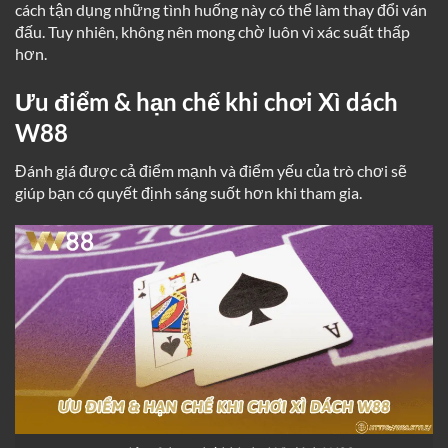
cách tận dụng những tình huống này có thể làm thay đổi ván
đấu. Tuy nhiên, không nên mong chờ luôn vì xác suất thấp
hơn.
Ưu điểm & hạn chế khi chơi Xì dách
W88
Đánh giá được cả điểm mạnh và điểm yếu của trò chơi sẽ
giúp bạn có quyết định sáng suốt hơn khi tham gia.