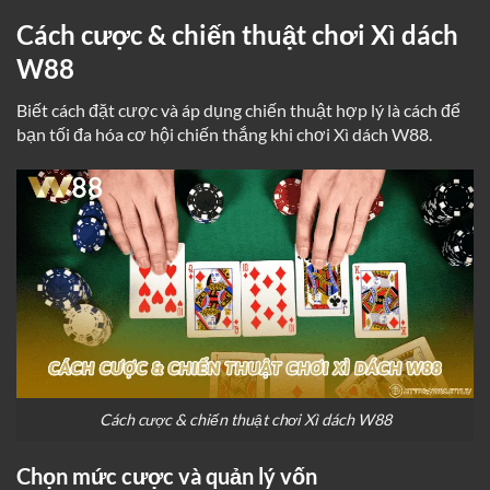
Cách cược & chiến thuật chơi Xì dách
W88
Biết cách đặt cược và áp dụng chiến thuật hợp lý là cách để
bạn tối đa hóa cơ hội chiến thắng khi chơi Xì dách W88.
Cách cược & chiến thuật chơi Xì dách W88
Chọn mức cược và quản lý vốn