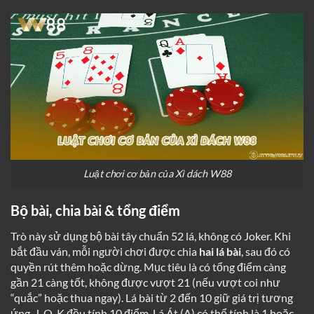
Luật chơi cơ bản của Xì dách W88
Bộ bài, chia bài & tổng điểm
Trò này sử dụng bộ bài tây chuẩn 52 lá, không có Joker. Khi
bắt đầu ván, mỗi người chơi được chia
hai lá bài
, sau đó có
quyền rút thêm hoặc dừng. Mục tiêu là có tổng điểm càng
gần 21 càng tốt, không được vượt 21 (nếu vượt coi như
“quắc” hoặc thua ngay). Lá bài từ 2 đến 10 giữ giá trị tương
ứng, J, Q, K đều tính 10 điểm. Lá Át (A) có thể tính là 1 hoặc