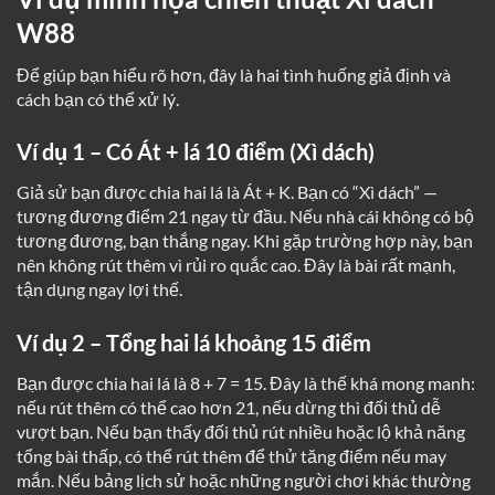
W88
Để giúp bạn hiểu rõ hơn, đây là hai tình huống giả định và
cách bạn có thể xử lý.
Ví dụ 1 – Có Át + lá 10 điểm (Xì dách)
Giả sử bạn được chia hai lá là Át + K. Bạn có “Xì dách” —
tương đương điểm 21 ngay từ đầu. Nếu nhà cái không có bộ
tương đương, bạn thắng ngay. Khi gặp trường hợp này, bạn
nên không rút thêm vì rủi ro quắc cao. Đây là bài rất mạnh,
tận dụng ngay lợi thế.
Ví dụ 2 – Tổng hai lá khoảng 15 điểm
Bạn được chia hai lá là 8 + 7 = 15. Đây là thế khá mong manh:
nếu rút thêm có thể cao hơn 21, nếu dừng thì đối thủ dễ
vượt bạn. Nếu bạn thấy đối thủ rút nhiều hoặc lộ khả năng
tổng bài thấp, có thể rút thêm để thử tăng điểm nếu may
mắn. Nếu bảng lịch sử hoặc những người chơi khác thường