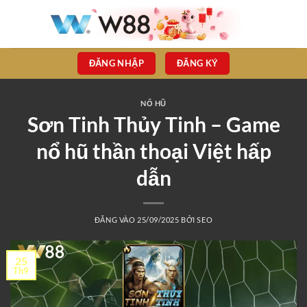
Bỏ
qua
nội
dung
ĐĂNG NHẬP
ĐĂNG KÝ
NỔ HŨ
Sơn Tinh Thủy Tinh – Game
nổ hũ thần thoại Việt hấp
dẫn
ĐĂNG VÀO
25/09/2025
BỞI
SEO
25
Th9