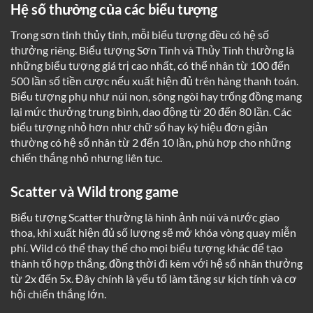
Hệ số thưởng của các biểu tượng
Trong sơn tinh thủy tinh, mỗi biểu tượng đều có hệ số
thưởng riêng. Biểu tượng Sơn Tinh và Thủy Tinh thường là
những biểu tượng giá trị cao nhất, có thể nhân từ 100 đến
500 lần số tiền cược nếu xuất hiện đủ trên hàng thanh toán.
Biểu tượng phụ như núi non, sông ngòi hay trống đồng mang
lại mức thưởng trung bình, dao động từ 20 đến 80 lần. Các
biểu tượng nhỏ hơn như chữ số hay ký hiệu đơn giản
thường có hệ số nhân từ 2 đến 10 lần, phù hợp cho những
chiến thắng nhỏ nhưng liên tục.
Scatter và Wild trong game
Biểu tượng Scatter thường là hình ảnh núi và nước giao
thoa, khi xuất hiện đủ số lượng sẽ mở khóa vòng quay miễn
phí. Wild có thể thay thế cho mọi biểu tượng khác để tạo
thành tổ hợp thắng, đồng thời đi kèm với hệ số nhân thưởng
từ 2x đến 5x. Đây chính là yếu tố làm tăng sự kịch tính và cơ
hội chiến thắng lớn.