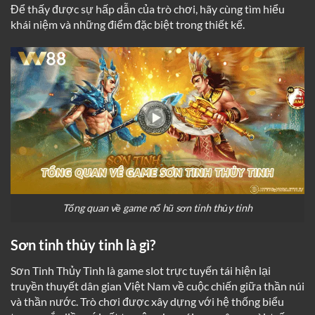
Để thấy được sự hấp dẫn của trò chơi, hãy cùng tìm hiểu
khái niệm và những điểm đặc biệt trong thiết kế.
Tổng quan về game nổ hũ sơn tinh thủy tinh
Sơn tinh thủy tinh là gì?
Sơn Tinh Thủy Tinh là game slot trực tuyến tái hiện lại
truyền thuyết dân gian Việt Nam về cuộc chiến giữa thần núi
và thần nước. Trò chơi được xây dựng với hệ thống biểu