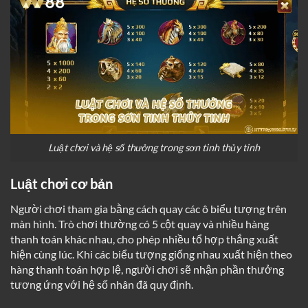
Luật chơi và hệ số thưởng trong sơn tinh thủy tinh
Luật chơi cơ bản
Người chơi tham gia bằng cách quay các ô biểu tượng trên
màn hình. Trò chơi thường có 5 cột quay và nhiều hàng
thanh toán khác nhau, cho phép nhiều tổ hợp thắng xuất
hiện cùng lúc. Khi các biểu tượng giống nhau xuất hiện theo
hàng thanh toán hợp lệ, người chơi sẽ nhận phần thưởng
tương ứng với hệ số nhân đã quy định.